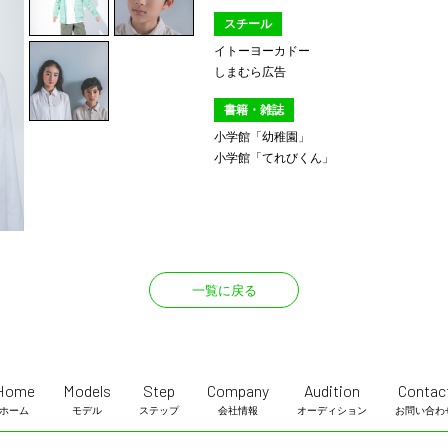
スチール
イトーヨーカドー
しまむら広告
書籍・雑誌
小学館「幼稚園」
小学館「てれびくん」
一覧に戻る
Home
Models
Step
Company
Audition
Contac
ホーム
モデル
ステップ
会社情報
オーディション
お問い合わ